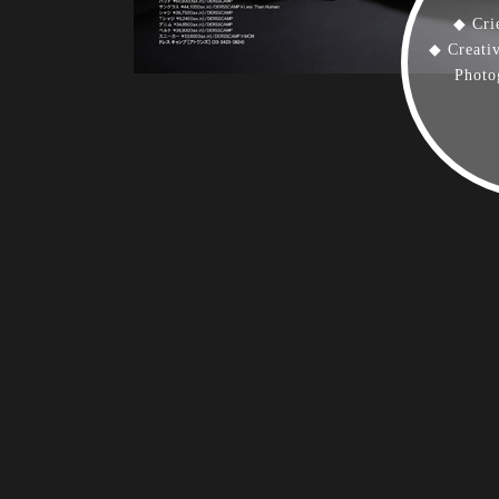
◆ Cri
◆ Creati
Photo