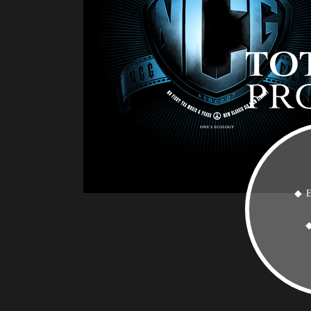
◆ E
◆